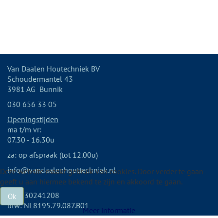
Van Daalen Houtechniek BV
Schoudermantel 43
3981 AG Bunnik
030 656 33 05
Openingstijden
ma t/m vr:
07.30 - 16.30u
za: op afspraak (tot 12.00u)
info@vandaalenhouttechniek.nl
Deze website maakt gebruik van cookies. Door verder te gaan
geeft u aan hiermee bekend te zijn en akkoord te gaan.
KvK: 30241208
Ok
btw: NL8195.79.087.B01
Meer informatie