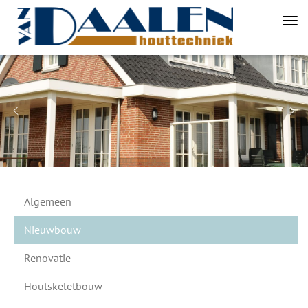
Tog
nav
Algemeen
Nieuwbouw
Renovatie
Houtskeletbouw